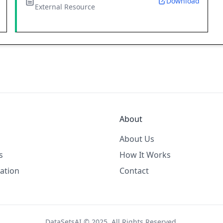
Download
External Resource
About
About Us
s
How It Works
ation
Contact
DataSetsAI © 2025. All Rights Reserved.