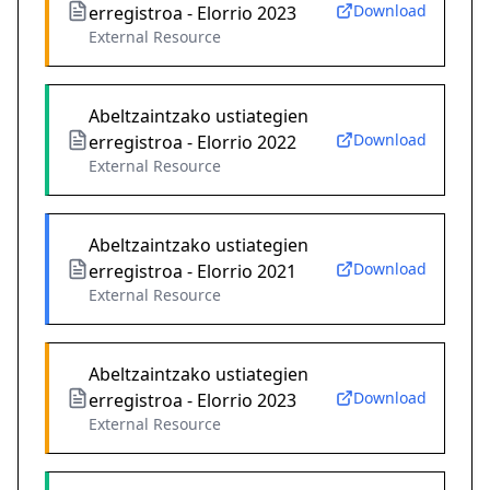
Download
erregistroa - Elorrio 2023
External Resource
Abeltzaintzako ustiategien
Download
erregistroa - Elorrio 2022
External Resource
Abeltzaintzako ustiategien
Download
erregistroa - Elorrio 2021
External Resource
Abeltzaintzako ustiategien
Download
erregistroa - Elorrio 2023
External Resource