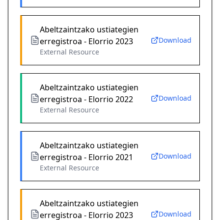
Abeltzaintzako ustiategien
Download
erregistroa - Elorrio 2023
External Resource
Abeltzaintzako ustiategien
Download
erregistroa - Elorrio 2022
External Resource
Abeltzaintzako ustiategien
Download
erregistroa - Elorrio 2021
External Resource
Abeltzaintzako ustiategien
Download
erregistroa - Elorrio 2023