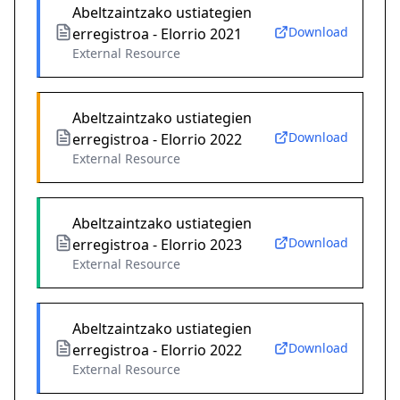
Abeltzaintzako ustiategien
Download
erregistroa - Elorrio 2021
External Resource
Abeltzaintzako ustiategien
Download
erregistroa - Elorrio 2022
External Resource
Abeltzaintzako ustiategien
Download
erregistroa - Elorrio 2023
External Resource
Abeltzaintzako ustiategien
Download
erregistroa - Elorrio 2022
External Resource