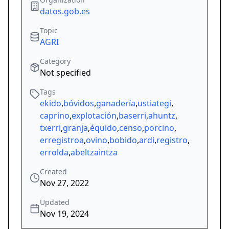
datos.gob.es
Topic
AGRI
Category
Not specified
Tags
ekido
,
bóvidos
,
ganadería
,
ustiategi
,
caprino
,
explotación
,
baserri
,
ahuntz
,
txerri
,
granja
,
équido
,
censo
,
porcino
,
erregistroa
,
ovino
,
bobido
,
ardi
,
registro
,
errolda
,
abeltzaintza
Created
Nov 27, 2022
Updated
Nov 19, 2024