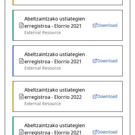
Abeltzaintzako ustiategien
Download
erregistroa - Elorrio 2021
External Resource
Abeltzaintzako ustiategien
Download
erregistroa - Elorrio 2021
External Resource
Abeltzaintzako ustiategien
Download
erregistroa - Elorrio 2022
External Resource
Abeltzaintzako ustiategien
Download
erregistroa - Elorrio 2021