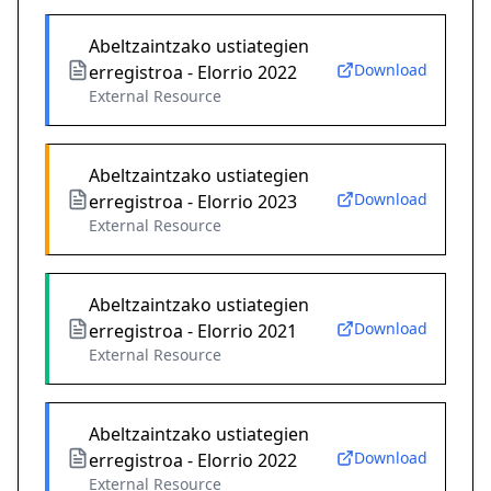
Abeltzaintzako ustiategien
Download
erregistroa - Elorrio 2022
External Resource
Abeltzaintzako ustiategien
Download
erregistroa - Elorrio 2023
External Resource
Abeltzaintzako ustiategien
Download
erregistroa - Elorrio 2021
External Resource
Abeltzaintzako ustiategien
Download
erregistroa - Elorrio 2022
External Resource