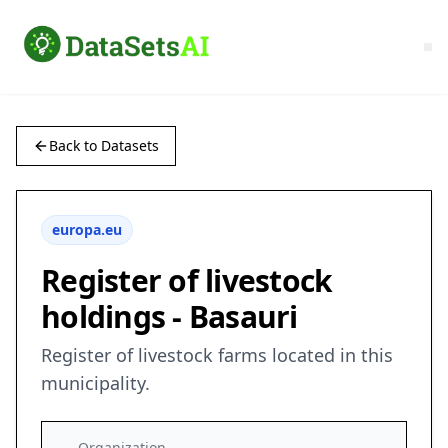
Back to Datasets
europa.eu
Register of livestock
holdings - Basauri
Register of livestock farms located in this
municipality.
Organization