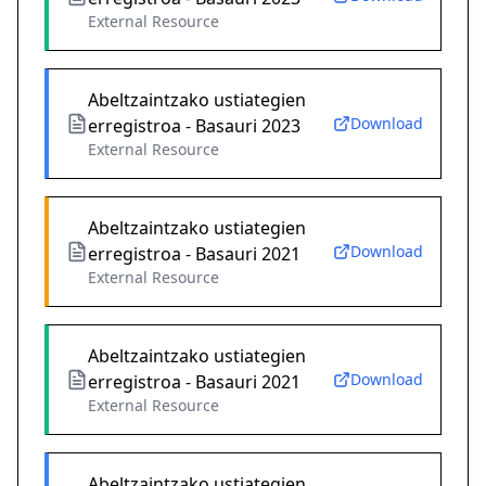
External Resource
Abeltzaintzako ustiategien
Download
erregistroa - Basauri 2023
External Resource
Abeltzaintzako ustiategien
Download
erregistroa - Basauri 2021
External Resource
Abeltzaintzako ustiategien
Download
erregistroa - Basauri 2021
External Resource
Abeltzaintzako ustiategien