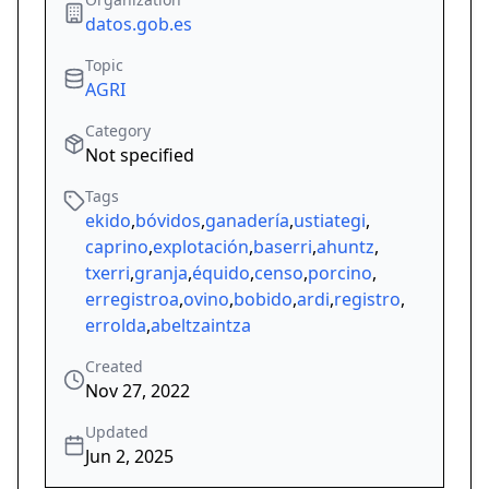
datos.gob.es
Topic
AGRI
Category
Not specified
Tags
ekido
,
bóvidos
,
ganadería
,
ustiategi
,
caprino
,
explotación
,
baserri
,
ahuntz
,
txerri
,
granja
,
équido
,
censo
,
porcino
,
erregistroa
,
ovino
,
bobido
,
ardi
,
registro
,
errolda
,
abeltzaintza
Created
Nov 27, 2022
Updated
Jun 2, 2025