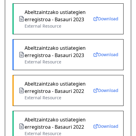
Abeltzaintzako ustiategien
Download
erregistroa - Basauri 2023
External Resource
Abeltzaintzako ustiategien
Download
erregistroa - Basauri 2023
External Resource
Abeltzaintzako ustiategien
Download
erregistroa - Basauri 2022
External Resource
Abeltzaintzako ustiategien
Download
erregistroa - Basauri 2022
External Resource