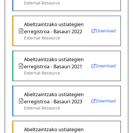
External Resource
Abeltzaintzako ustiategien
Download
erregistroa - Basauri 2022
External Resource
Abeltzaintzako ustiategien
Download
erregistroa - Basauri 2021
External Resource
Abeltzaintzako ustiategien
Download
erregistroa - Basauri 2023
External Resource
Abeltzaintzako ustiategien