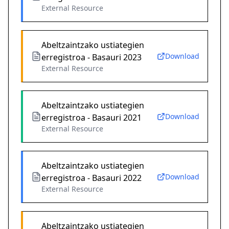
External Resource
Abeltzaintzako ustiategien
Download
erregistroa - Basauri 2023
External Resource
Abeltzaintzako ustiategien
Download
erregistroa - Basauri 2021
External Resource
Abeltzaintzako ustiategien
Download
erregistroa - Basauri 2022
External Resource
Abeltzaintzako ustiategien