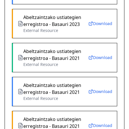
Abeltzaintzako ustiategien
Download
erregistroa - Basauri 2023
External Resource
Abeltzaintzako ustiategien
Download
erregistroa - Basauri 2021
External Resource
Abeltzaintzako ustiategien
Download
erregistroa - Basauri 2021
External Resource
Abeltzaintzako ustiategien
Download
erregistroa - Basauri 2021