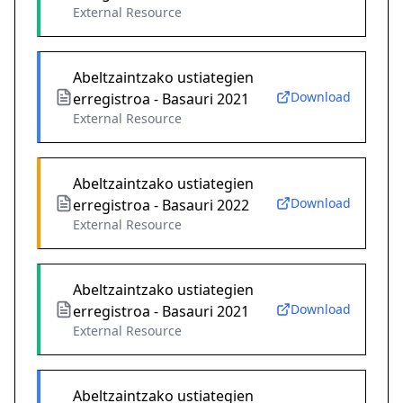
External Resource
Abeltzaintzako ustiategien
Download
erregistroa - Basauri 2021
External Resource
Abeltzaintzako ustiategien
Download
erregistroa - Basauri 2022
External Resource
Abeltzaintzako ustiategien
Download
erregistroa - Basauri 2021
External Resource
Abeltzaintzako ustiategien