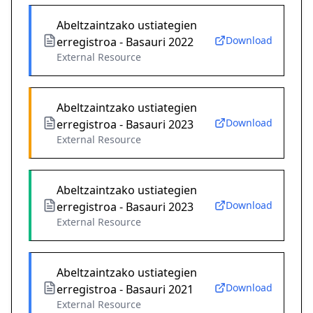
Abeltzaintzako ustiategien
Download
erregistroa - Basauri 2022
External Resource
Abeltzaintzako ustiategien
Download
erregistroa - Basauri 2023
External Resource
Abeltzaintzako ustiategien
Download
erregistroa - Basauri 2023
External Resource
Abeltzaintzako ustiategien
Download
erregistroa - Basauri 2021
External Resource