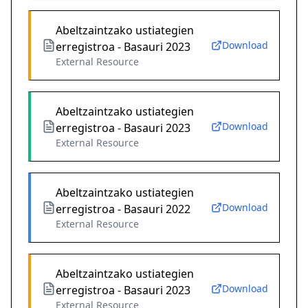
Abeltzaintzako ustiategien
Download
erregistroa - Basauri 2023
External Resource
Abeltzaintzako ustiategien
Download
erregistroa - Basauri 2023
External Resource
Abeltzaintzako ustiategien
Download
erregistroa - Basauri 2022
External Resource
Abeltzaintzako ustiategien
Download
erregistroa - Basauri 2023
External Resource