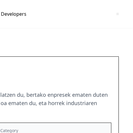
Developers
kulatzen du, bertako enpresek ematen duten
zioa ematen du, eta horrek industriaren
Category