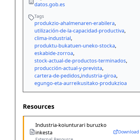
datos.gob.es
Tags
produkzio-ahalmenaren-erabilera
,
utilización-de-la-capacidad-productiva
,
clima-industrial
,
produktu-bukatuen-uneko-stocka
,
eskabide-zorroa
,
stock-actual-de-productos-terminados
,
producción-actual-y-prevista
,
cartera-de-pedidos
,
industria-giroa
,
egungo-eta-aurreikusitako-produkzioa
Resources
Industria-koiunturari buruzko
Download
inkesta
External Resource