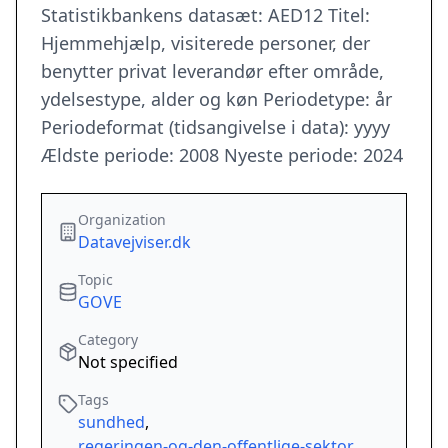
Statistikbankens datasæt: AED12 Titel:
Hjemmehjælp, visiterede personer, der
benytter privat leverandør efter område,
ydelsestype, alder og køn Periodetype: år
Periodeformat (tidsangivelse i data): yyyy
Ældste periode: 2008 Nyeste periode: 2024
Organization
Datavejviser.dk
Topic
GOVE
Category
Not specified
Tags
sundhed
,
regeringen-og-den-offentlige-sektor
,