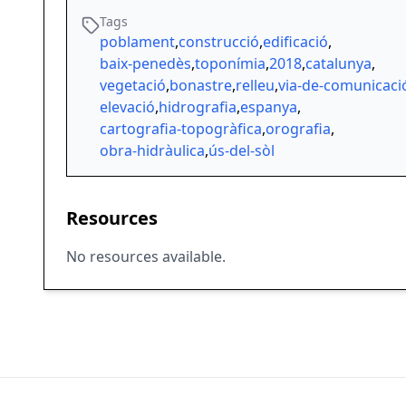
Tags
poblament
,
construcció
,
edificació
,
baix-penedès
,
toponímia
,
2018
,
catalunya
,
vegetació
,
bonastre
,
relleu
,
via-de-comunicacio
elevació
,
hidrografia
,
espanya
,
cartografia-topogràfica
,
orografia
,
obra-hidràulica
,
ús-del-sòl
Resources
No resources available.