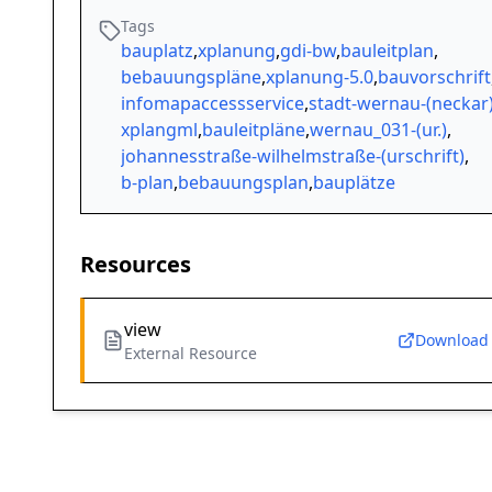
Tags
bauplatz
,
xplanung
,
gdi-bw
,
bauleitplan
,
bebauungspläne
,
xplanung-5.0
,
bauvorschrift
infomapaccessservice
,
stadt-wernau-(neckar
xplangml
,
bauleitpläne
,
wernau_031-(ur.)
,
johannesstraße-wilhelmstraße-(urschrift)
,
b-plan
,
bebauungsplan
,
bauplätze
Resources
view
Download
External Resource