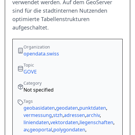
verwendet werden. Auf dem GeoServer
sind für die stadtinternen Nutzenden
optimierte Tabellenstrukturen
aufgeschaltet.
Organization
opendata.swiss
Topic
GOVE
Category
Not specified
Tags
geobasidaten
,
geodaten
,
punktdaten
,
vermessung
,
stzh
,
adressen
,
archiv
,
liniendaten
,
vektordaten
,
liegenschaften
,
av
,
geoportal
,
polygondaten
,