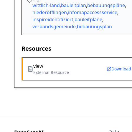
wittlich-land
,
bauleitplan
,
bebauungspläne
,
niederöfflingen
,
infomapaccessservice
,
inspireidentifiziert
,
bauleitpläne
,
verbandsgemeinde
,
bebauungsplan
Resources
view
Download
External Resource
Data