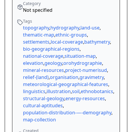
Category
Not specified
Tags
topography
,
hydrography
,
land-use
,
thematic-map
,
ethnic-groups
,
settlements
,
local-coverage
,
bathymetry
,
bio-geographical-regions
,
national-coverage
,
situation-map
,
elevation
,
geology
,
orohydrographie
,
mineral-resources
,
project-numerisud
,
relief-(land)
,
organisation
,
gravimetry
,
meteorological-geographical-features
,
linguistics
,
illustration
,
soil
,
ethnobotanics
,
structural-geology
,
energy-resources
,
cultural-aptitudes
,
population-distribution-—-demography
,
map-collection
Created