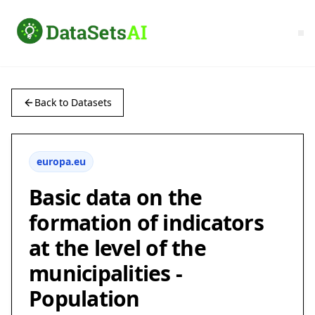
Back to Datasets
europa.eu
Basic data on the
formation of indicators
at the level of the
municipalities -
Population