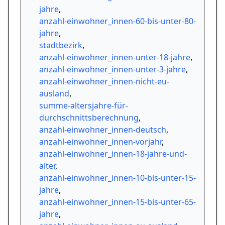
jahre
,
anzahl-einwohner_innen-60-bis-unter-80-
jahre
,
stadtbezirk
,
anzahl-einwohner_innen-unter-18-jahre
,
anzahl-einwohner_innen-unter-3-jahre
,
anzahl-einwohner_innen-nicht-eu-
ausland
,
summe-altersjahre-für-
durchschnittsberechnung
,
anzahl-einwohner_innen-deutsch
,
anzahl-einwohner_innen-vorjahr
,
anzahl-einwohner_innen-18-jahre-und-
älter
,
anzahl-einwohner_innen-10-bis-unter-15-
jahre
,
anzahl-einwohner_innen-15-bis-unter-65-
jahre
,