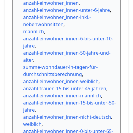
anzahl-einwohner_innen
,
anzahl-einwohner_innen-unter-6-jahre
,
anzahl-einwohner_innen-inkl.-
nebenwohnsitzen
,
männlich
,
anzahl-einwohner_innen-6-bis-unter-10-
jahre
,
anzahl-einwohner_innen-50-jahre-und-
älter
,
summe-wohndauer-in-tagen-für-
durchschnittsberechnung
,
anzahl-einwohner_innen-weiblich
,
anzahl-frauen-15-bis-unter-45-jahren
,
anzahl-einwohner_innen-männlich
,
anzahl-einwohner_innen-15-bis-unter-50-
jahre
,
anzahl-einwohner_innen-nicht-deutsch
,
weiblich
,
anzahl-einwohner_innen-0-bis-unter-65-