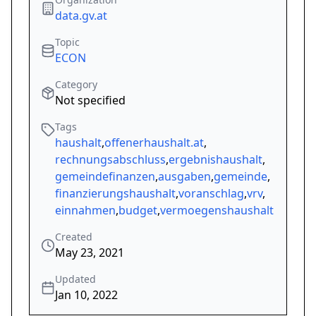
data.gv.at
Topic
ECON
Category
Not specified
Tags
haushalt
,
offenerhaushalt.at
,
rechnungsabschluss
,
ergebnishaushalt
,
gemeindefinanzen
,
ausgaben
,
gemeinde
,
finanzierungshaushalt
,
voranschlag
,
vrv
,
einnahmen
,
budget
,
vermoegenshaushalt
Created
May 23, 2021
Updated
Jan 10, 2022