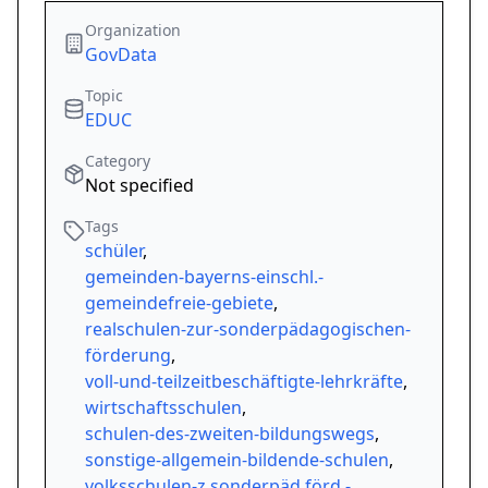
Organization
GovData
Topic
EDUC
Category
Not specified
Tags
schüler
,
gemeinden-bayerns-einschl.-
gemeindefreie-gebiete
,
realschulen-zur-sonderpädagogischen-
förderung
,
voll-und-teilzeitbeschäftigte-lehrkräfte
,
wirtschaftsschulen
,
schulen-des-zweiten-bildungswegs
,
sonstige-allgemein-bildende-schulen
,
volksschulen-z.sonderpäd.förd.-