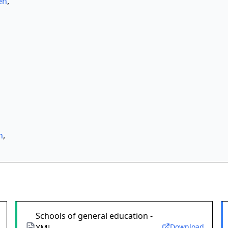
en
,
n
,
Schools of general education -
Download