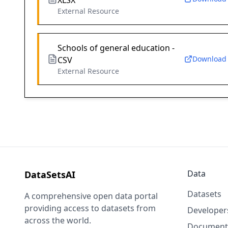
XLSX
External Resource
Schools of general education -
Download
CSV
External Resource
Data
DataSetsAI
Datasets
A comprehensive open data portal
providing access to datasets from
Developer
across the world.
Document