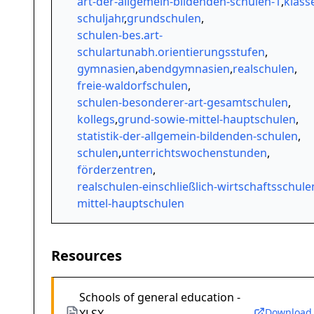
art-der-allgemein-bildenden-schulen-1
,
klass
schuljahr
,
grundschulen
,
schulen-bes.art-
schulartunabh.orientierungsstufen
,
gymnasien
,
abendgymnasien
,
realschulen
,
freie-waldorfschulen
,
schulen-besonderer-art-gesamtschulen
,
kollegs
,
grund-sowie-mittel-hauptschulen
,
statistik-der-allgemein-bildenden-schulen
,
schulen
,
unterrichtswochenstunden
,
förderzentren
,
realschulen-einschließlich-wirtschaftsschule
mittel-hauptschulen
Resources
Schools of general education -
Download