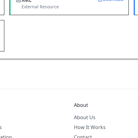
XML
External Resource
About
About Us
s
How It Works
ation
Contact