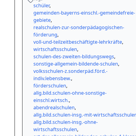
schüler
,
gemeinden-bayerns-einschl.-gemeindefreie-
gebiete
,
realschulen-zur-sonderpädagogischen-
förderung
,
voll-und-teilzeitbeschäftigte-lehrkräfte
,
wirtschaftsschulen
,
schulen-des-zweiten-bildungswegs
,
sonstige-allgemein-bildende-schulen
,
volksschulen-z.sonderpäd.förd.-
indiv.lebensbew.
,
förderschulen
,
allg.bild.schulen-ohne-sonstige-
einschl.wirtsch.
,
abendrealschulen
,
allg.bild.schulen-insg.-mit-wirtschaftsschule
allg.bild.schulen-insg.-ohne-
wirtschaftsschulen
,