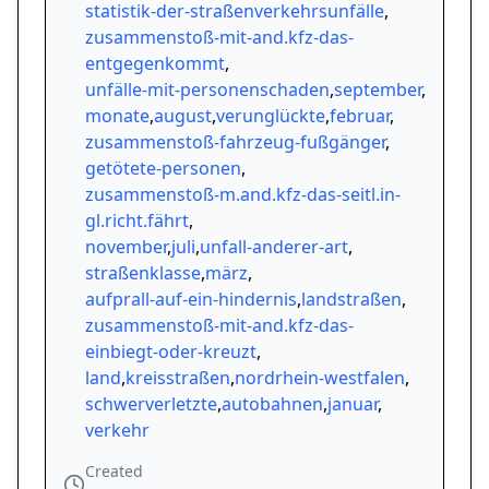
statistik-der-straßenverkehrsunfälle
,
zusammenstoß-mit-and.kfz-das-
entgegenkommt
,
unfälle-mit-personenschaden
,
september
,
monate
,
august
,
verunglückte
,
februar
,
zusammenstoß-fahrzeug-fußgänger
,
getötete-personen
,
zusammenstoß-m.and.kfz-das-seitl.in-
gl.richt.fährt
,
november
,
juli
,
unfall-anderer-art
,
straßenklasse
,
märz
,
aufprall-auf-ein-hindernis
,
landstraßen
,
zusammenstoß-mit-and.kfz-das-
einbiegt-oder-kreuzt
,
land
,
kreisstraßen
,
nordrhein-westfalen
,
schwerverletzte
,
autobahnen
,
januar
,
verkehr
Created