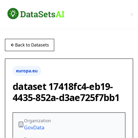
Back to Datasets
europa.eu
dataset 17418fc4-eb19-
4435-852a-d3ae725f7bb1
Organization
GovData