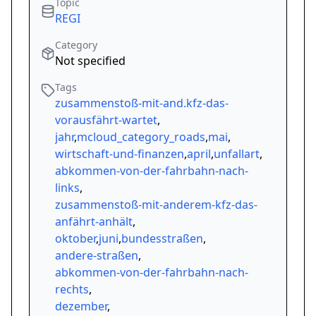
Topic
REGI
Category
Not specified
Tags
zusammenstoß-mit-and.kfz-das-
vorausfährt-wartet
,
jahr
,
mcloud_category_roads
,
mai
,
wirtschaft-und-finanzen
,
april
,
unfallart
,
abkommen-von-der-fahrbahn-nach-
links
,
zusammenstoß-mit-anderem-kfz-das-
anfährt-anhält
,
oktober
,
juni
,
bundesstraßen
,
andere-straßen
,
abkommen-von-der-fahrbahn-nach-
rechts
,
dezember
,